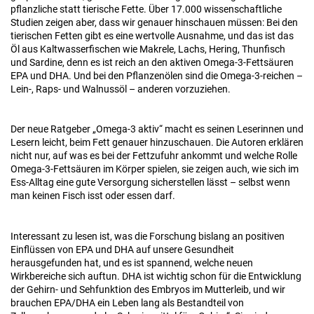
pflanzliche statt tierische Fette. Über 17.000 wissenschaftliche
Studien zeigen aber, dass wir genauer hinschauen müssen: Bei den
tierischen Fetten gibt es eine wertvolle Ausnahme, und das ist das
Öl aus Kaltwasserfischen wie Makrele, Lachs, Hering, Thunfisch
und Sardine, denn es ist reich an den aktiven Omega-3-Fettsäuren
EPA und DHA. Und bei den Pflanzenölen sind die Omega-3-reichen –
Lein-, Raps- und Walnussöl – anderen vorzuziehen.
Der neue Ratgeber „Omega-3 aktiv“ macht es seinen Leserinnen und
Lesern leicht, beim Fett genauer hinzuschauen. Die Autoren erklären
nicht nur, auf was es bei der Fettzufuhr ankommt und welche Rolle
Omega-3-Fettsäuren im Körper spielen, sie zeigen auch, wie sich im
Ess-Alltag eine gute Versorgung sicherstellen lässt – selbst wenn
man keinen Fisch isst oder essen darf.
Interessant zu lesen ist, was die Forschung bislang an positiven
Einflüssen von EPA und DHA auf unsere Gesundheit
herausgefunden hat, und es ist spannend, welche neuen
Wirkbereiche sich auftun. DHA ist wichtig schon für die Entwicklung
der Gehirn- und Sehfunktion des Embryos im Mutterleib, und wir
brauchen EPA/DHA ein Leben lang als Bestandteil von