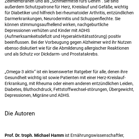
Zellmembranen und als „Schmiermittel fürs Gehirn“. Sie sind
außerdem Schutzpatrone für Herz, Kreislauf und Gefäße, wichtig
für Diabetiker und hilfreich bei rheumatoider Arthritis, entzündlichen
Darmerkrankungen, Neurodermitis und Schuppenflechte. Sie
können stimmungsaufhellend wirken, nachgeburtliche
Depressionen verhüten und Kinder mit ADHS
(Aufmerksamkeitsdefizit und Hyperaktivitätsstörung) positiv
beeinflussen. Bei der Vorbeugung gegen Alzheimer wird ihr Nutzen
ebenso diskutiert wie für die Abmilderung allergischer Reaktionen
und als Schutz vor Dickdarm- und Prostatakrebs.
„Omega-3 aktiv“ ist ein lesenswerter Ratgeber für alle, denen ihre
Gesundheit wichtig ist sowie Patienten mit einer Herz-Kreislauf-
Erkrankung, mit Rheuma oder einem anderen entzündlichen Leiden,
Diabetes, Bluthochdruck, Fettstoffwechsel-störungen, Übergewicht,
Depressionen, Migräne und ADHS.
Die Autoren
Prof. Dr. troph. Michael Hamm
ist Ernährungswissenschaftler,