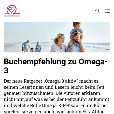
Aktuelles
Welche Wirkung haben Omega-3-Fettsäuren?
Vitaquell Omega 3 Pflanzen-Streichfett
Aufgaben und Ziele
Links
Fachmedien
Was sind Omega-3-Fettsäuren?
Vitaquell Omega 3 DHA Öl
Vorstand
Literatur-Liste
Publikumsmedien
Wo sind Omega-3-Fettsäuren enthalten?
Doppelherz Seefischöl Omega-3
Wissenschaftlicher Beirat
Bildmaterial
Wieviel Omega-3-Fettsäuren braucht der Mensch?
Mitglied werden
Buchempfehlung zu Omega-
Geschichte der Omega-3-Fettsäuren
Prüfkriterien
3
Informationsmaterial
Der neue Ratgeber „Omega-3 aktiv“ macht es
seinen Leserinnen und Lesern leicht, beim Fett
genauer hinzuschauen. Die Autoren erklären
nicht nur, auf was es bei der Fettzufuhr ankommt
und welche Rolle Omega-3-Fettsäuren im Körper
spielen, sie zeigen auch, wie sich im Ess-Alltag