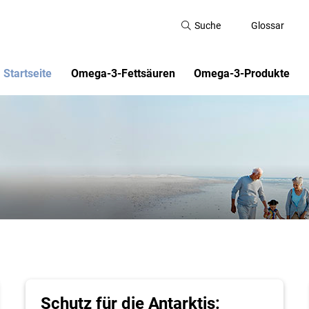
Suche
Glossar
Startseite
Omega-3-Fettsäuren
Omega-3-Produkte
Aktuelles
Welche Wirkung haben Omega-3-
Vitaquell Omega 3 Pflanze
Fettsäuren?
Streichfett
Was sind Omega-3-Fettsäuren?
Vitaquell Omega 3 DHA Öl
Wo sind Omega-3-Fettsäuren
Doppelherz Seefischöl Om
enthalten?
Wieviel Omega-3-Fettsäuren braucht
der Mensch?
Geschichte der Omega-3-Fettsäuren
Schutz für die Antarktis: