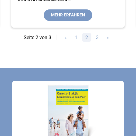
MEHR ERFAHREN
Seite
2
von
3
«
1
2
3
»