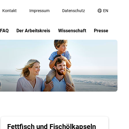
Kontakt
Impressum
Datenschutz
EN
FAQ
Der Arbeitskreis
Wissenschaft
Presse
n-
Aufgaben und Ziele
Fachmedien
Links
Vorstand
Publikumsmedien
Literatur-Liste
Wissenschaftlicher Beirat
Bildmaterial
ega-3
Mitglied werden
Prüfkriterien
Informationsmaterial
Fettfisch und Fischölkapseln