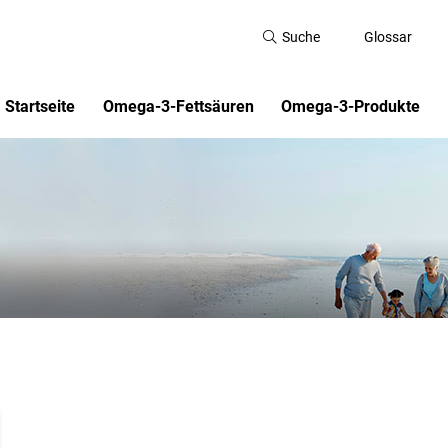
Suche
Glossar
Startseite
Omega-3-Fettsäuren
Omega-3-Produkte
Aktuelles
Welche Wirkung haben Omega-3-
Vitaquell Omega 3 Pflanze
Fettsäuren?
Streichfett
Was sind Omega-3-Fettsäuren?
Vitaquell Omega 3 DHA Öl
Wo sind Omega-3-Fettsäuren
Doppelherz Seefischöl Om
enthalten?
Wieviel Omega-3-Fettsäuren braucht
der Mensch?
Geschichte der Omega-3-Fettsäuren