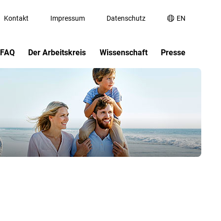
Kontakt
Impressum
Datenschutz
EN
FAQ
Der Arbeitskreis
Wissenschaft
Presse
n-
Aufgaben und Ziele
Fachmedien
Links
Vorstand
Publikumsmedien
Literatur-Liste
Wissenschaftlicher Beirat
Bildmaterial
ega-3
Mitglied werden
Prüfkriterien
Informationsmaterial